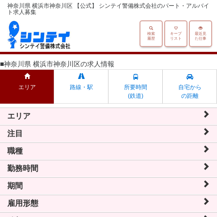
神奈川県 横浜市神奈川区 【公式】 シンテイ警備株式会社のパート・アルバイ
ト求人募集
検索
キープ
最近見
履歴
リスト
た仕事
■神奈川県 横浜市神奈川区の求人情報
エリア
路線・駅
所要時間
自宅から
(鉄道)
の距離
エリア
注目
職種
勤務時間
期間
雇用形態