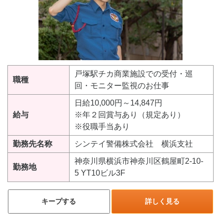
戸塚駅チカ商業施設での受付・巡
職種
回・モニター監視のお仕事
日給10,000円～14,847円
給与
※年２回賞与あり（規定あり）
※役職手当あり
勤務先名称
シンテイ警備株式会社 横浜支社
神奈川県横浜市神奈川区鶴屋町2-10-
勤務地
5 YT10ビル3F
キープする
詳しく見る