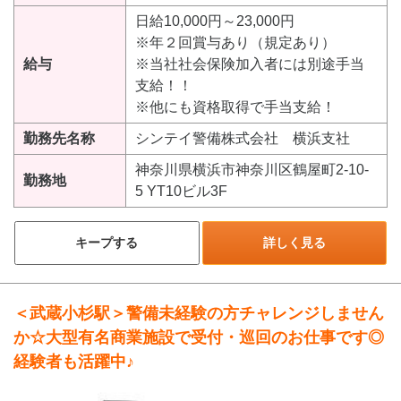
日給10,000円～23,000円
※年２回賞与あり（規定あり）
給与
※当社社会保険加入者には別途手当
支給！！
※他にも資格取得で手当支給！
勤務先名称
シンテイ警備株式会社 横浜支社
神奈川県横浜市神奈川区鶴屋町2-10-
勤務地
5 YT10ビル3F
キープする
詳しく見る
＜武蔵小杉駅＞警備未経験の方チャレンジしません
か☆大型有名商業施設で受付・巡回のお仕事です◎
経験者も活躍中♪