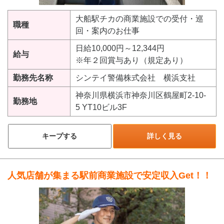
大船駅チカの商業施設での受付・巡
職種
回・案内のお仕事
日給10,000円～12,344円
給与
※年２回賞与あり（規定あり）
勤務先名称
シンテイ警備株式会社 横浜支社
神奈川県横浜市神奈川区鶴屋町2-10-
勤務地
5 YT10ビル3F
キープする
詳しく見る
人気店舗が集まる駅前商業施設で安定収入Get！！