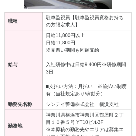
駐車監視員【駐車監視員資格お持ち
職種
の方限定求人】
日給11,800円以上
日給11,800円
※見習い期間も同額支給
給与
入社研修中は日給9,400円※研修期間
3日
■支払い方法：月払い ※前払い制度
有（当社規定あり/稼動分）
勤務先名称
シンテイ警備株式会社 横浜支社
神奈川県横浜市神奈川区鶴屋町２丁
目１０番５号 YT10ビル3F
勤務地
※本原稿の勤務先やエリアは募集エ