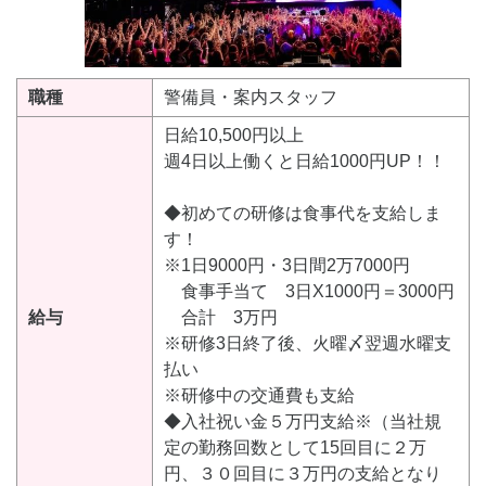
職種
警備員・案内スタッフ
日給10,500円以上
週4日以上働くと日給1000円UP！！
◆初めての研修は食事代を支給しま
す！
※1日9000円・3日間2万7000円
食事手当て 3日X1000円＝3000円
給与
合計 3万円
※研修3日終了後、火曜〆翌週水曜支
払い
※研修中の交通費も支給
◆入社祝い金５万円支給※（当社規
定の勤務回数として15回目に２万
円、３０回目に３万円の支給となり