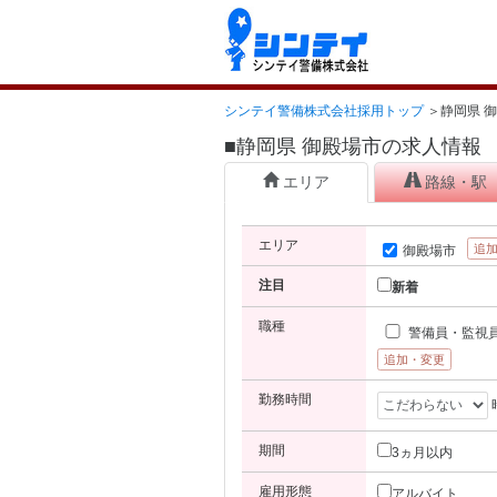
シンテイ警備株式会社採用トップ
＞
静岡県 
■静岡県 御殿場市の求人情報
エリア
路線・駅
エリア
追
御殿場市
注目
新着
職種
警備員・監視
追加・変更
勤務時間
期間
3ヵ月以内
雇用形態
アルバイト