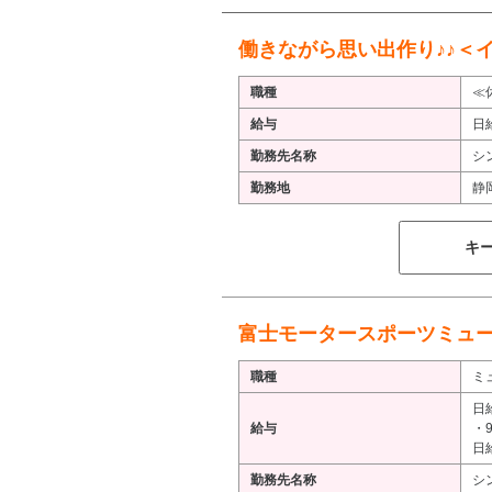
働きながら思い出作り♪♪＜イ
職種
≪
給与
日
勤務先名称
シ
勤務地
静
キ
富士モータースポーツミュー
職種
ミ
日
給与
・9
日
勤務先名称
シ