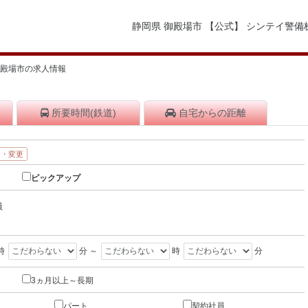
静岡県 御殿場市 【公式】 シンテイ警
御殿場市の求人情報
所要時間
(鉄道)
自宅から
の距離
加・変更
ピックアップ
員
時
分 ～
時
分
3ヵ月以上～長期
パート
契約社員