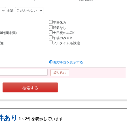
金額
平日休み
残業なし
0時間未満)
土日祝のみOK
午後のみＯＫ
歓迎
フルタイムも歓迎
他の特徴を表示する
絞り込む
検索する
件あり
1～2件を表示しています