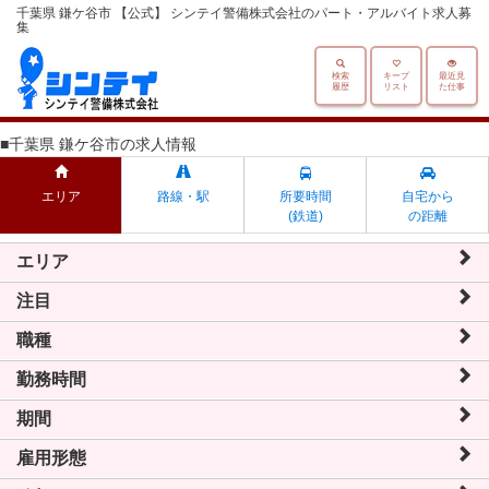
千葉県 鎌ケ谷市 【公式】 シンテイ警備株式会社のパート・アルバイト求人募
集
検索
キープ
最近見
履歴
リスト
た仕事
■千葉県 鎌ケ谷市の求人情報
エリア
路線・駅
所要時間
自宅から
(鉄道)
の距離
エリア
注目
職種
勤務時間
期間
雇用形態