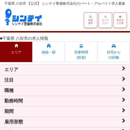
千葉県 八街市 【公式】 シンテイ警備株式会社のパート・アルバイト求人募集
検索
キープ
最近見
履歴
リスト
た仕事
■千葉県 八街市の求人情報
エリア
路線・駅
所要時間
自宅から
(鉄道)
の距離
エリア
注目
職種
勤務時間
期間
雇用形態