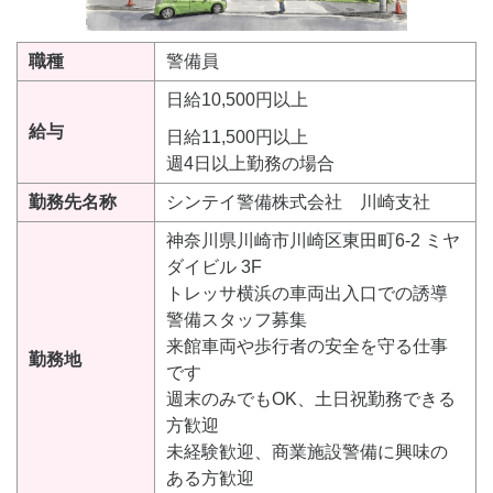
職種
警備員
日給10,500円以上
給与
日給11,500円以上
週4日以上勤務の場合
勤務先名称
シンテイ警備株式会社 川崎支社
神奈川県川崎市川崎区東田町6-2 ミヤ
ダイビル 3F
トレッサ横浜の車両出入口での誘導
警備スタッフ募集
来館車両や歩行者の安全を守る仕事
勤務地
です
週末のみでもOK、土日祝勤務できる
方歓迎
未経験歓迎、商業施設警備に興味の
ある方歓迎