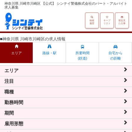
神奈川県 川崎市川崎区 【公式】 シンテイ警備株式会社のパート・アルバイト
求人募集
検索
キープ
最近見
履歴
リスト
た仕事
■神奈川県 川崎市川崎区の求人情報
エリア
路線・駅
所要時間
自宅から
(鉄道)
の距離
エリア
注目
職種
勤務時間
期間
雇用形態