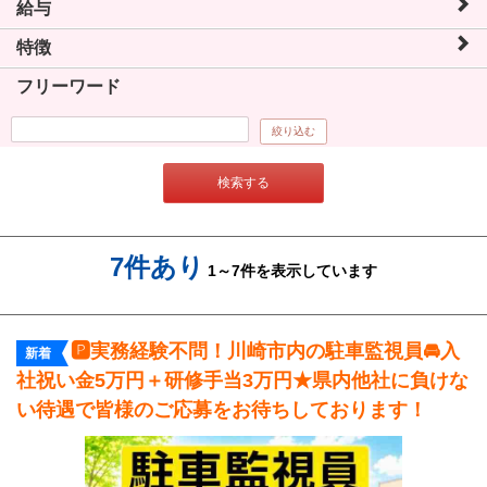
給与
特徴
フリーワード
絞り込む
検索する
7件あり
1～7件を表示しています
🅿実務経験不問！川崎市内の駐車監視員🚘入
新着
社祝い金5万円＋研修手当3万円★県内他社に負けな
い待遇で皆様のご応募をお待ちしております！