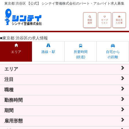
東京都 渋谷区 【公式】 シンテイ警備株式会社のパート・アルバイト求人募集
検索
キープ
最近見
履歴
リスト
た仕事
■東京都 渋谷区の求人情報
エリア
路線・駅
所要時間
自宅から
(鉄道)
の距離
エリア
注目
職種
勤務時間
期間
雇用形態