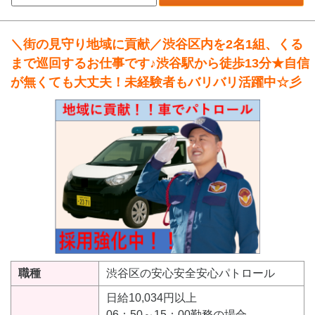
＼街の見守り地域に貢献／渋谷区内を2名1組、くる
まで巡回するお仕事です♪渋谷駅から徒歩13分★自信
が無くても大丈夫！未経験者もバリバリ活躍中☆彡
職種
渋谷区の安心安全安心パトロール
日給10,034円以上
06：50～15：00勤務の場合