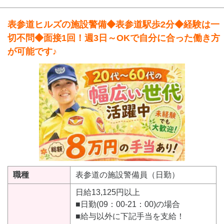
表参道ヒルズの施設警備◆表参道駅歩2分◆経験は一
切不問◆面接1回！週3日～OKで自分に合った働き方
が可能です♪
職種
表参道の施設警備員（日勤）
日給13,125円以上
■日勤(09：00-21：00)の場合
■給与以外に下記手当を支給！