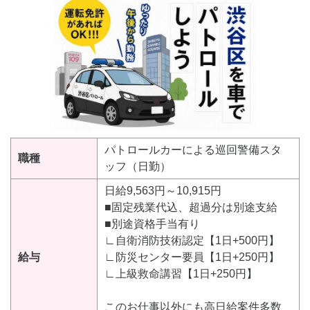
パトロールカーによる巡回警備スタ
職種
ッフ（日勤）
日給9,563円～10,915円
■固定残業代込、超過分は別途支給
■別途資格手当有り
∟自衛消防技術認定【1日+500円】
給与
∟防災センター要員【1日+250円】
∟上級救命講習【1日+250円】
このお仕事以外にも高日給案件多数