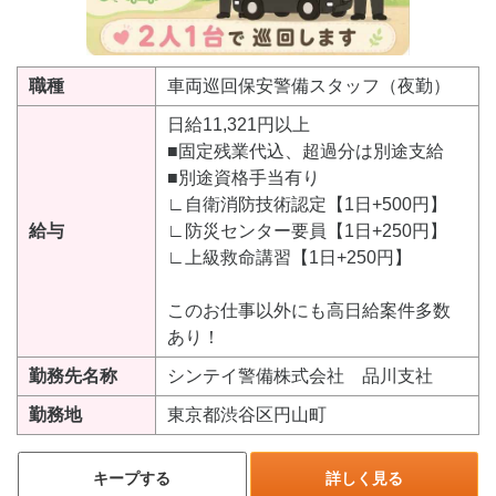
職種
車両巡回保安警備スタッフ（夜勤）
日給11,321円以上
■固定残業代込、超過分は別途支給
■別途資格手当有り
∟自衛消防技術認定【1日+500円】
給与
∟防災センター要員【1日+250円】
∟上級救命講習【1日+250円】
このお仕事以外にも高日給案件多数
あり！
勤務先名称
シンテイ警備株式会社 品川支社
勤務地
東京都渋谷区円山町
キープする
詳しく見る