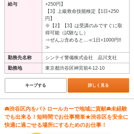
給与
+250円】
【3】上級救命技能検定【1日+250
円】
※【2】【3】は受講のみですぐに取
得可能（試験なし）
⇒ぜんぶ含めると…≪1日+1000円!!
≫
勤務先名称
シンテイ警備株式会社 品川支社
勤務地
東京都渋谷区神宮前4-12-10
キープする
詳しく見る
🚘渋谷区内をパトロールカーで地域に貢献🚘未経験
でも出来る！短時間でお仕事簡単★渋谷区を安全に
快適に過ごせる場所にするためのお仕事！