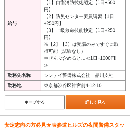
【1】自衛消防技術認定【1日+500
円】
【2】防災センター要員講習【1日
給与
+250円】
【3】上級救命技能検定【1日+250
円】
※【2】【3】は受講のみですぐに取
得可能（試験なし）
⇒ぜんぶ含めると…≪1日+1000円!!
≫
勤務先名称
シンテイ警備株式会社 品川支社
勤務地
東京都渋谷区神宮前4-12-10
キープする
詳しく見る
安定志向の方必見★表参道ヒルズの夜間警備スタッ