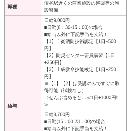
渋谷駅近くの商業施設の巡回等の施
職種
設警備
日給9,000円
■日勤(6：30-15：00)の場合
■給与以外に下記手当を支給！
【1】自衛消防技術認定【1日+500
円】
【2】防災センター要員講習【1日
+250円】
【3】上級救命技能検定【1日+250
円】
※【1】【2】は受講のみですぐに取
得可能（試験なし）
⇒ぜんぶ含めると…≪1日+1000円!!
≫
給与
日給8,700円
■日勤(15：00-23：00)の場合
■給与以外に下記手当を支給！