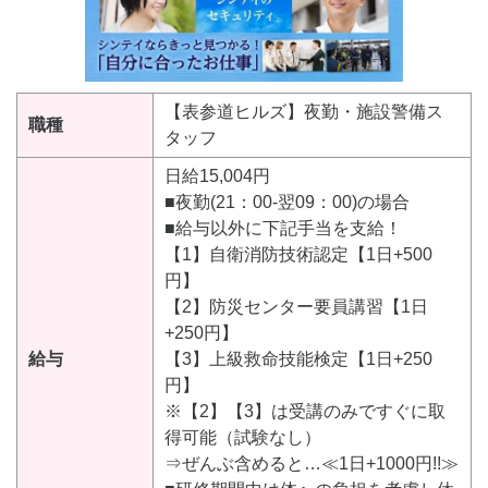
【表参道ヒルズ】夜勤・施設警備ス
職種
タッフ
日給15,004円
■夜勤(21：00-翌09：00)の場合
■給与以外に下記手当を支給！
【1】自衛消防技術認定【1日+500
円】
【2】防災センター要員講習【1日
+250円】
給与
【3】上級救命技能検定【1日+250
円】
※【2】【3】は受講のみですぐに取
得可能（試験なし）
⇒ぜんぶ含めると…≪1日+1000円!!≫