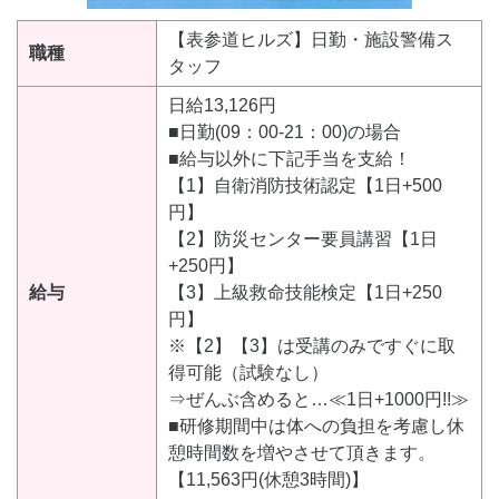
【表参道ヒルズ】日勤・施設警備ス
職種
タッフ
日給13,126円
■日勤(09：00-21：00)の場合
■給与以外に下記手当を支給！
【1】自衛消防技術認定【1日+500
円】
【2】防災センター要員講習【1日
+250円】
給与
【3】上級救命技能検定【1日+250
円】
※【2】【3】は受講のみですぐに取
得可能（試験なし）
⇒ぜんぶ含めると…≪1日+1000円!!≫
■研修期間中は体への負担を考慮し休
憩時間数を増やさせて頂きます。
【11,563円(休憩3時間)】