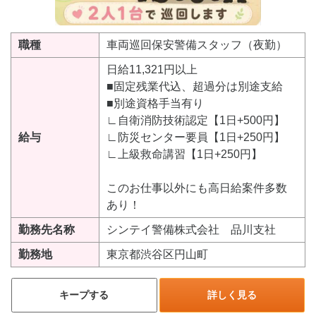
職種
車両巡回保安警備スタッフ（夜勤）
日給11,321円以上
■固定残業代込、超過分は別途支給
■別途資格手当有り
∟自衛消防技術認定【1日+500円】
給与
∟防災センター要員【1日+250円】
∟上級救命講習【1日+250円】
このお仕事以外にも高日給案件多数
あり！
勤務先名称
シンテイ警備株式会社 品川支社
勤務地
東京都渋谷区円山町
キープする
詳しく見る