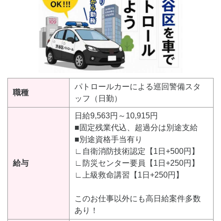
パトロールカーによる巡回警備スタ
職種
ッフ（日勤）
日給9,563円～10,915円
■固定残業代込、超過分は別途支給
■別途資格手当有り
∟自衛消防技術認定【1日+500円】
給与
∟防災センター要員【1日+250円】
∟上級救命講習【1日+250円】
このお仕事以外にも高日給案件多数
あり！