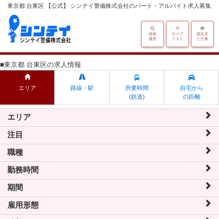
東京都 台東区 【公式】 シンテイ警備株式会社のパート・アルバイト求人募集
検索
キープ
最近見
履歴
リスト
た仕事
■東京都 台東区の求人情報
エリア
路線・駅
所要時間
自宅から
(鉄道)
の距離
エリア
注目
職種
勤務時間
期間
雇用形態