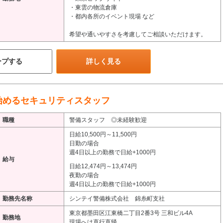
・東雲の物流倉庫
・都内各所のイベント現場 など
希望や通いやすさを考慮してご相談いただけます。
ープする
詳しく見る
始めるセキュリティスタッフ
職種
警備スタッフ ◎未経験歓迎
日給10,500円～11,500円
日勤の場合
週4日以上の勤務で日給+1000円
給与
日給12,474円～13,474円
夜勤の場合
週4日以上の勤務で日給+1000円
勤務先名称
シンテイ警備株式会社 錦糸町支社
東京都墨田区江東橋二丁目2番3号 三和ビル4A
勤務地
現場へは直行直帰