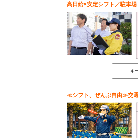
高日給×安定シフト／駐車場
キ
≪シフト、ぜんぶ自由≫交