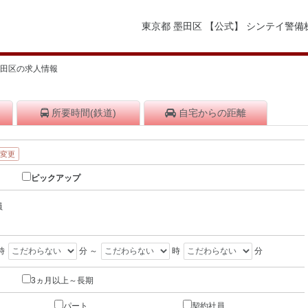
東京都 墨田区 【公式】 シンテイ警
墨田区の求人情報
所要時間
(鉄道)
自宅から
の距離
・変更
ピックアップ
員
時
分 ～
時
分
3ヵ月以上～長期
パート
契約社員