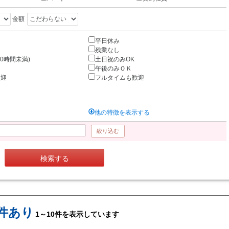
金額
平日休み
残業なし
0時間未満)
土日祝のみOK
午後のみＯＫ
歓迎
フルタイムも歓迎
他の特徴を表示する
絞り込む
検索する
0件あり
1～10件を表示しています