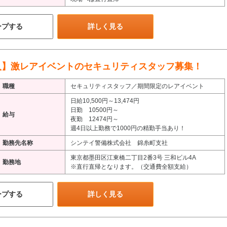
ープする
詳しく見る
入】激レアイベントのセキュリティスタッフ募集！
職種
セキュリティスタッフ／期間限定のレアイベント
日給10,500円～13,474円
日勤 10500円～
給与
夜勤 12474円～
週4日以上勤務で1000円の精勤手当あり！
勤務先名称
シンテイ警備株式会社 錦糸町支社
東京都墨田区江東橋二丁目2番3号 三和ビル4A
勤務地
※直行直帰となります。（交通費全額支給）
ープする
詳しく見る