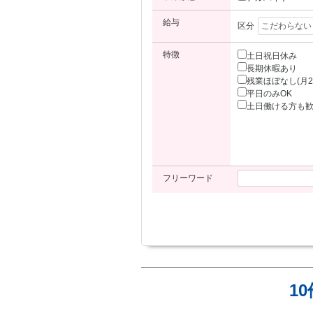
給与
区分
特徴
土日祝日休み
長期休暇あり
残業ほぼなし(月2
平日のみOK
土日働ける方も
フリーワード
1