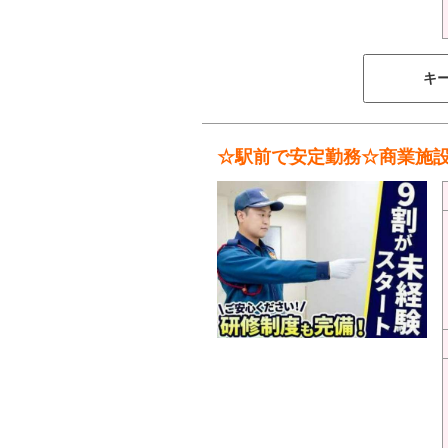
キ
☆駅前で安定勤務☆商業施