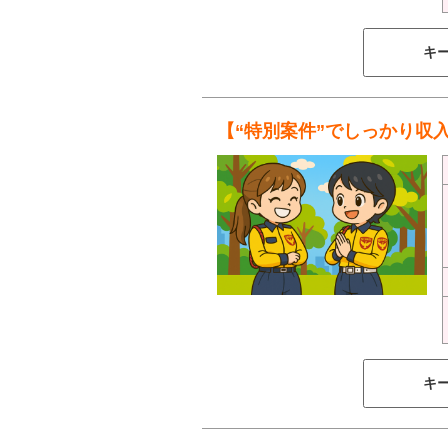
キ
【“特別案件”でしっかり収
キ