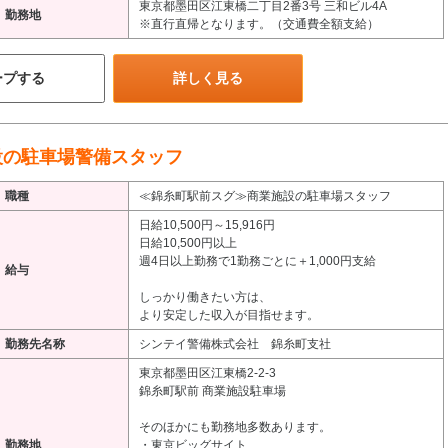
東京都墨田区江東橋二丁目2番3号 三和ビル4A
勤務地
※直行直帰となります。（交通費全額支給）
ープする
詳しく見る
設の駐車場警備スタッフ
職種
≪錦糸町駅前スグ≫商業施設の駐車場スタッフ
日給10,500円～15,916円
日給10,500円以上
週4日以上勤務で1勤務ごとに＋1,000円支給
給与
しっかり働きたい方は、
より安定した収入が目指せます。
勤務先名称
シンテイ警備株式会社 錦糸町支社
東京都墨田区江東橋2-2-3
錦糸町駅前 商業施設駐車場
そのほかにも勤務地多数あります。
勤務地
・東京ビッグサイト