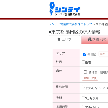
シンテイ警備株式会社採用トップ
＞
東京都 
■東京都 墨田区の求人情報
エリア
路線・駅
エリア
追加
墨田区
注目
新着
職種
警備員・監視
追加・変更
勤務時間
期間
3ヵ月以内
雇用形態
アルバイト