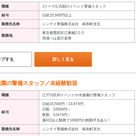
職種
Jリーグ公式戦のイベント警備スタッフ
給与
日給10,500円以上
勤務先名称
シンテイ警備株式会社 錦糸町支社
東京都墨田区江東橋2-2-3
勤務地
現場へは直行直帰
ープする
詳しく見る
族園の警備スタッフ／未経験歓迎
職種
江戸川区内イベントや水族園の警備スタッフ
日給10,500円～13,474円
日勤 10500円～
給与
夜勤 12474円～
週4日以上勤務で1000円の精勤手当あり！
勤務先名称
シンテイ警備株式会社 錦糸町支社