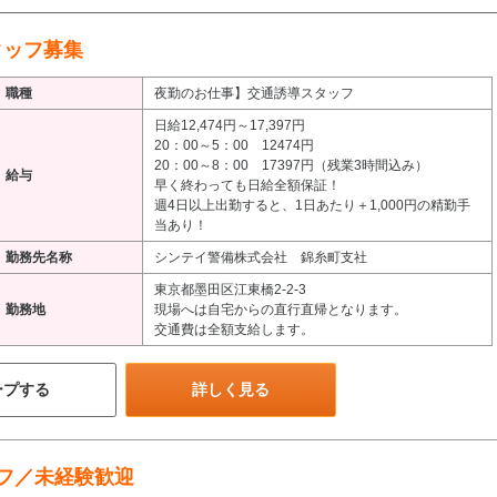
タッフ募集
職種
夜勤のお仕事】交通誘導スタッフ
日給12,474円～17,397円
20：00～5：00 12474円
20：00～8：00 17397円（残業3時間込み）
給与
早く終わっても日給全額保証！
週4日以上出勤すると、1日あたり＋1,000円の精勤手
当あり！
勤務先名称
シンテイ警備株式会社 錦糸町支社
東京都墨田区江東橋2-2-3
勤務地
現場へは自宅からの直行直帰となります。
交通費は全額支給します。
ープする
詳しく見る
フ／未経験歓迎