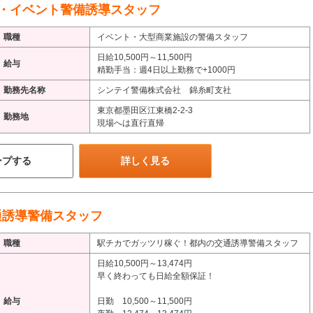
・イベント警備誘導スタッフ
職種
イベント・大型商業施設の警備スタッフ
日給10,500円～11,500円
給与
精勤手当：週4日以上勤務で+1000円
勤務先名称
シンテイ警備株式会社 錦糸町支社
東京都墨田区江東橋2-2-3
勤務地
現場へは直行直帰
ープする
詳しく見る
通誘導警備スタッフ
職種
駅チカでガッツリ稼ぐ！都内の交通誘導警備スタッフ
日給10,500円～13,474円
早く終わっても日給全額保証！
給与
日勤 10,500～11,500円