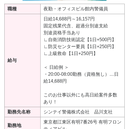
職種
夜勤・オフィスビル館内警備員
日給14,688円～16,157円
固定残業代含、超過分別途支給
別途資格手当あり
∟自衛消防技術認定【1日+500円】
∟防災センター要員【1日+250円】
∟上級救命【1日+250円】
給与
＜ 日給例 ＞
・20:00-08:00勤務（資格無し）…日
給14,688円
このお仕事以外にも高日給案件多数
あり！
勤務先名称
シンテイ警備株式会社 品川支社
東京都江東区有明7番26号 有明フロン
勤務地
ティアビル