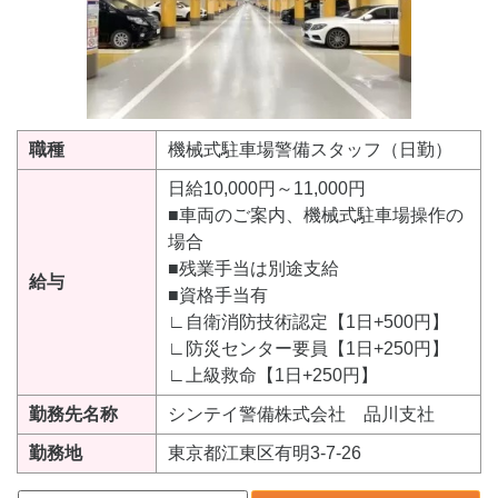
職種
機械式駐車場警備スタッフ（日勤）
日給10,000円～11,000円
■車両のご案内、機械式駐車場操作の
場合
■残業手当は別途支給
給与
■資格手当有
∟自衛消防技術認定【1日+500円】
∟防災センター要員【1日+250円】
∟上級救命【1日+250円】
勤務先名称
シンテイ警備株式会社 品川支社
勤務地
東京都江東区有明3-7-26