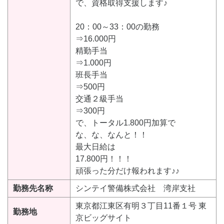
で、資格取得支援します♪
20：00～33：00の勤務
⇒16.000円
精勤手当
⇒1.000円
班長手当
⇒500円
交通２級手当
⇒300円
で、トータル1.800円加算で
な、な、なんと！！
最大日給は
17.800円！！！
頑張った分だけ報われます♪♪
勤務先名称
シンテイ警備株式会社 湾岸支社
東京都江東区有明３丁目11番１号 東
勤務地
京ビッグサイト