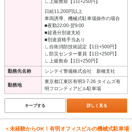
∟上級救命【1日+250円】
日給11,200円以上
車両誘導、機械式駐車場操作の場合
■夜勤22:00-翌9:00
■超過分別途支給
■別途資格手当あり
∟自衛消防技術認定【1日+500円】
∟防災センター要員【1日+250円】
∟上級救命【1日+250円】
勤務先名称
シンテイ警備株式会社 新橋支社
東京都江東区有明3-7-26 タイムズ有
勤務地
明フロンティアビル駐車場
キープする
詳しく見る
＜未経験からOK！有明オフィスビルの機械式駐車場