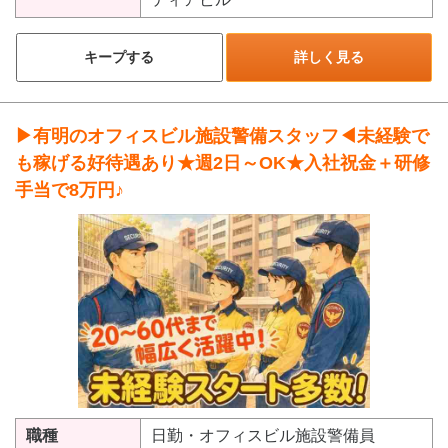
キープする
詳しく見る
▶有明のオフィスビル施設警備スタッフ◀未経験で
も稼げる好待遇あり★週2日～OK★入社祝金＋研修
手当で8万円♪
職種
日勤・オフィスビル施設警備員