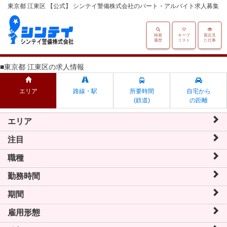
東京都 江東区 【公式】 シンテイ警備株式会社のパート・アルバイト求人募集
検索
キープ
最近見
履歴
リスト
た仕事
■東京都 江東区の求人情報
エリア
路線・駅
所要時間
自宅から
(鉄道)
の距離
エリア
注目
職種
勤務時間
期間
雇用形態