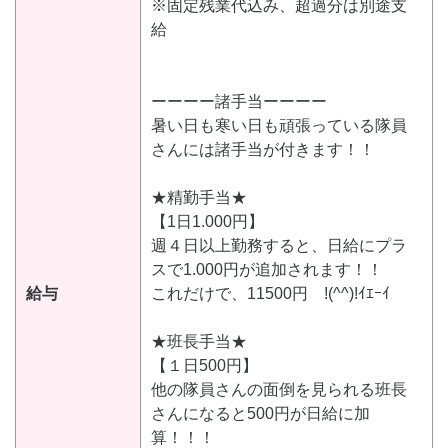
※固定残業代込み、超過分は別途支
給
ーーーー諸手当ーーーー
暑い日も寒い日も頑張っている隊員
さんには諸手当が付きます！！
★精勤手当★
【1日1.000円】
週４日以上勤務すると、日給にプラ
スで1.000円が追加されます！！
給与
これだけで、11500円 !(^^)!ｲｴｰｲ
★班長手当★
【１日500円】
他の隊員さんの面倒を見られる班長
さんになると500円が日給に加
算！！！