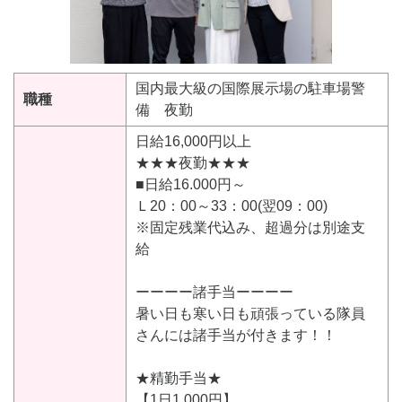
国内最大級の国際展示場の駐車場警
職種
備 夜勤
日給16,000円以上
★★★夜勤★★★
■日給16.000円～
Ｌ20：00～33：00(翌09：00)
※固定残業代込み、超過分は別途支
給
ーーーー諸手当ーーーー
暑い日も寒い日も頑張っている隊員
さんには諸手当が付きます！！
★精勤手当★
【1日1.000円】