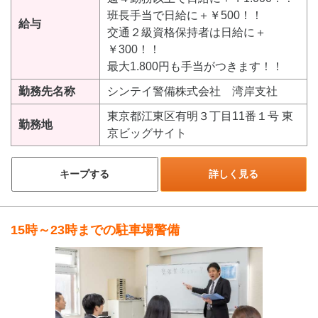
班長手当で日給に＋￥500！！
給与
交通２級資格保持者は日給に＋
￥300！！
最大1.800円も手当がつきます！！
勤務先名称
シンテイ警備株式会社 湾岸支社
東京都江東区有明３丁目11番１号 東
勤務地
京ビッグサイト
キープする
詳しく見る
15時～23時までの駐車場警備