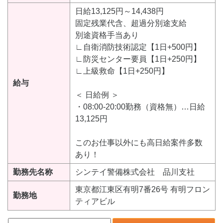
日給13,125円～14,438円
固定残業代含、超過分別途支給
別途資格手当あり
∟自衛消防技術認定【1日+500円】
∟防災センター要員【1日+250円】
∟上級救命【1日+250円】
給与
＜ 日給例 ＞
・08:00-20:00勤務（資格無）…日給
13,125円
このお仕事以外にも高日給案件多数
あり！
勤務先名称
シンテイ警備株式会社 品川支社
東京都江東区有明7番26号 有明フロン
勤務地
ティアビル