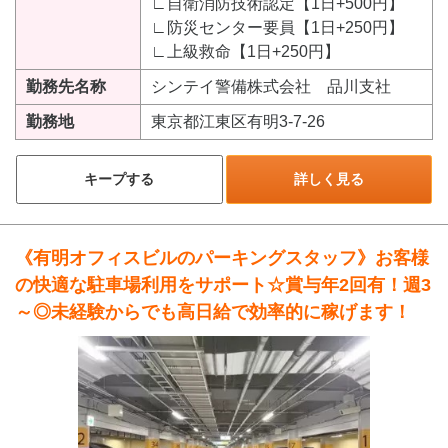
∟自衛消防技術認定【1日+500円】
∟防災センター要員【1日+250円】
∟上級救命【1日+250円】
勤務先名称
シンテイ警備株式会社 品川支社
勤務地
東京都江東区有明3-7-26
キープする
詳しく見る
《有明オフィスビルのパーキングスタッフ》お客様
の快適な駐車場利用をサポート☆賞与年2回有！週3
～◎未経験からでも高日給で効率的に稼げます！