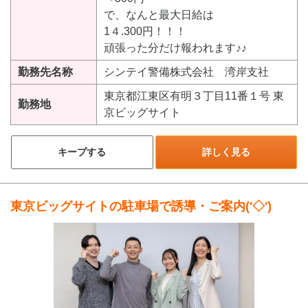
で、なんと最大日給は
1４.300円！！！
頑張った分だけ報われます♪♪
勤務先名称
シンテイ警備株式会社 湾岸支社
東京都江東区有明３丁目11番１号 東
勤務地
京ビッグサイト
キープする
詳しく見る
東京ビッグサイトの駐車場で誘導・ご案内('◇')ゞ