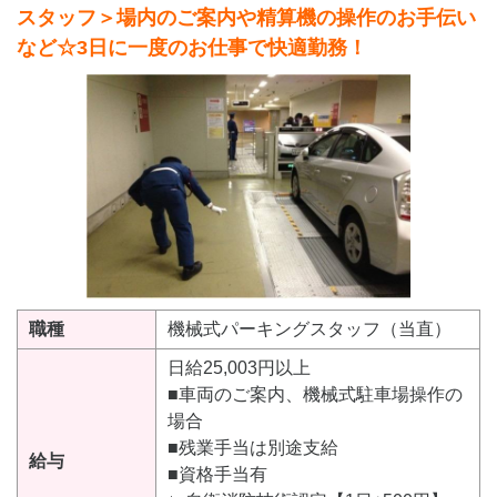
スタッフ＞場内のご案内や精算機の操作のお手伝い
など☆3日に一度のお仕事で快適勤務！
職種
機械式パーキングスタッフ（当直）
日給25,003円以上
■車両のご案内、機械式駐車場操作の
場合
■残業手当は別途支給
給与
■資格手当有