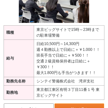
東京ビッグサイトで15時～23時まで
職種
の駐車場警備
日給10,500円～14,300円
週４勤務以上で日給に＋￥1.000！！
班長手当で日給に＋￥500！！
給与
交通２級資格保持者は日給に＋
￥300！！
最大1.800円も手当がつきます！！
勤務先名称
シンテイ警備株式会社 湾岸支社
東京都江東区有明３丁目11番１号 東
勤務地
京ビッグサイト