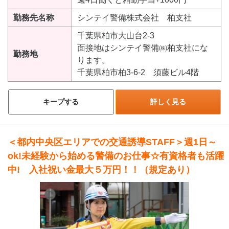
勤務先名称
シンテイ警備株式会社 柏支社
千葉県柏市大山台2-3
面接地はシンテイ警備㈱柏支社にな
勤務地
ります。
千葉県柏市柏3-6-2 須藤ビル4階
キープする
詳しく見る
＜都内中央区エリアでの交通誘導STAFF＞週1日～
ok!未経験から始める警備のお仕事☆有資格者も活躍
中! 入社祝い金最大５万円！！（規定あり）