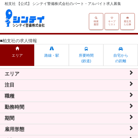
柏支社 【公式】 シンテイ警備株式会社のパート・アルバイト求人募集
検索
キープ
最近見
履歴
リスト
た仕事
■柏支社の求人情報
エリア
路線・駅
所要時間
自宅から
(鉄道)
の距離
エリア
注目
職種
勤務時間
期間
雇用形態