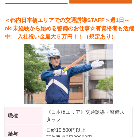
＜都内日本橋エリアでの交通誘導STAFF＞週1日～
ok!未経験から始める警備のお仕事☆有資格者も活躍
中! 入社祝い金最大５万円！！（規定あり）
《日本橋エリア》交通誘導・警備ス
職種
タッフ
日給10,500円以上
給与