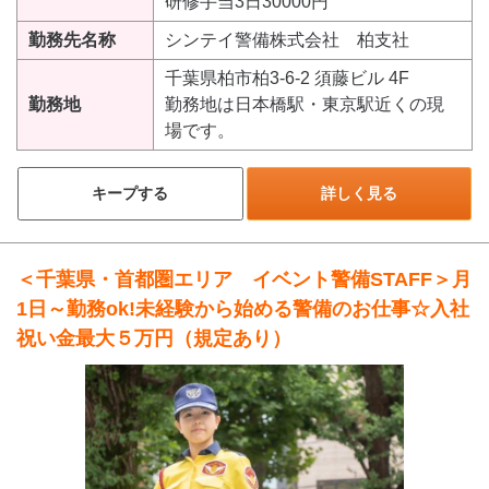
研修手当3日30000円
勤務先名称
シンテイ警備株式会社 柏支社
千葉県柏市柏3-6-2 須藤ビル 4F
勤務地
勤務地は日本橋駅・東京駅近くの現
場です。
キープする
詳しく見る
＜千葉県・首都圏エリア イベント警備STAFF＞月
1日～勤務ok!未経験から始める警備のお仕事☆入社
祝い金最大５万円（規定あり）