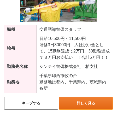
職種
交通誘導警備スタッフ
日給10,500円～11,500円
研修3日30000円 入社祝い金とし
給与
て、15勤務達成で2万円、30勤務達成
で３万円お支払い！！合計5万円！！
勤務先名称
シンテイ警備株式会社 柏支社
千葉県印西市牧の台
勤務地
勤務地は都内、千葉県内、茨城県内
各所
キープする
詳しく見る