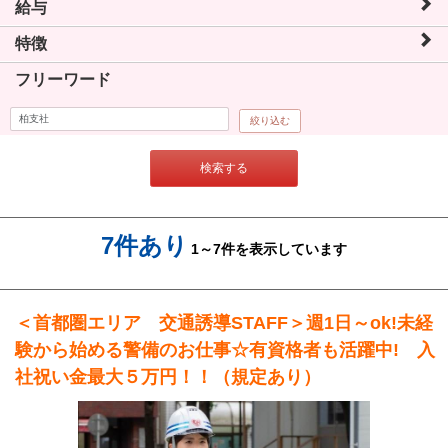
給与
特徴
フリーワード
絞り込む
検索する
7件あり
1～7件を表示しています
＜首都圏エリア 交通誘導STAFF＞週1日～ok!未経
験から始める警備のお仕事☆有資格者も活躍中! 入
社祝い金最大５万円！！（規定あり）