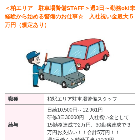
＜柏エリア 駐車場警備STAFF＞週3日～勤務ok!未
経験から始める警備のお仕事☆ 入社祝い金最大５
万円（規定あり）
職種
柏駅エリア駐車場警備スタッフ
日給10,500円～12,961円
研修3日30000円 入社祝い金として
給与
15勤務達成で2万円、30勤務達成で３
万円お支払い！！合計5万円！！
週4日働くと精勤手当+1000円