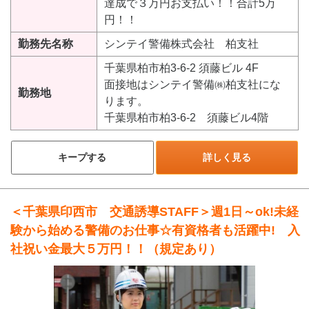
達成で３万円お支払い！！合計5万
円！！
勤務先名称
シンテイ警備株式会社 柏支社
千葉県柏市柏3-6-2 須藤ビル 4F
面接地はシンテイ警備㈱柏支社にな
勤務地
ります。
千葉県柏市柏3-6-2 須藤ビル4階
キープする
詳しく見る
＜千葉県印西市 交通誘導STAFF＞週1日～ok!未経
験から始める警備のお仕事☆有資格者も活躍中! 入
社祝い金最大５万円！！（規定あり）