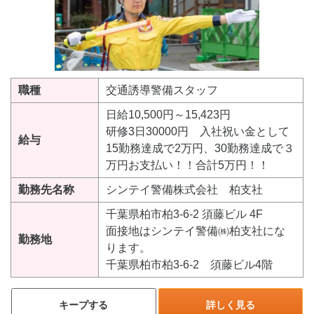
職種
交通誘導警備スタッフ
日給10,500円～15,423円
研修3日30000円 入社祝い金として
給与
15勤務達成で2万円、30勤務達成で３
万円お支払い！！合計5万円！！
勤務先名称
シンテイ警備株式会社 柏支社
千葉県柏市柏3-6-2 須藤ビル 4F
面接地はシンテイ警備㈱柏支社にな
勤務地
ります。
千葉県柏市柏3-6-2 須藤ビル4階
キープする
詳しく見る