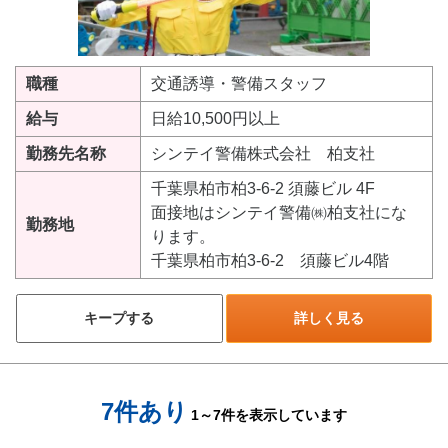
職種
交通誘導・警備スタッフ
給与
日給10,500円以上
勤務先名称
シンテイ警備株式会社 柏支社
千葉県柏市柏3-6-2 須藤ビル 4F
面接地はシンテイ警備㈱柏支社にな
勤務地
ります。
千葉県柏市柏3-6-2 須藤ビル4階
キープする
詳しく見る
7件あり
1～7件を表示しています