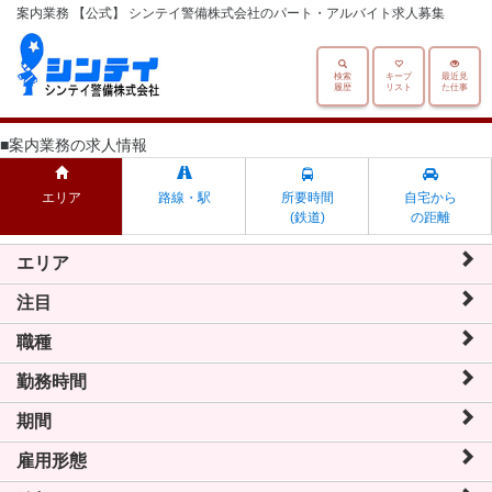
案内業務 【公式】 シンテイ警備株式会社のパート・アルバイト求人募集
検索
キープ
最近見
履歴
リスト
た仕事
■案内業務の求人情報
エリア
路線・駅
所要時間
自宅から
(鉄道)
の距離
エリア
注目
職種
勤務時間
期間
雇用形態