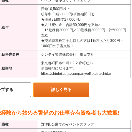
職種
イベントセキュリティスタッフ
日給10,500円以上
研修中 日給9,000円(研修期間3日)
★研修3日間で27,000円♪
★入社祝い金・合計50,000円を支給♪
給与
15勤務目20000円／30勤務目30000円 計50000円
支給
★交通誘導検定をお持ちの方は1勤務あたり300円～
1000円の手当支給！
勤務先名称
シンテイ警備株式会社 町田支社
東京都町田市中町1-2-2 森町ビル
勤務地
※面接地になります。
https://shintei.co.jp/company/office/machida/
ープする
詳しく見る
経験から始める警備のお仕事☆有資格者も大歓迎!
職種
野津田公園でのイベントスタッフ