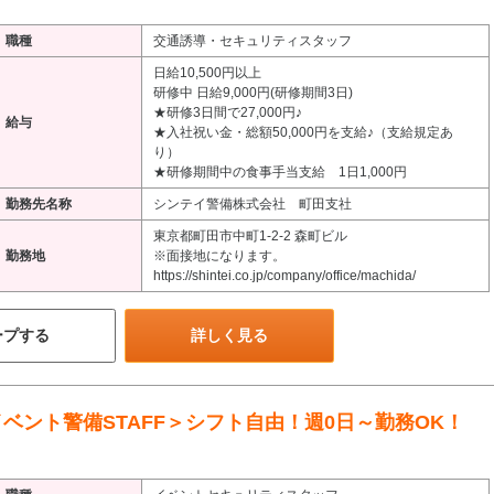
職種
交通誘導・セキュリティスタッフ
日給10,500円以上
研修中 日給9,000円(研修期間3日)
★研修3日間で27,000円♪
給与
★入社祝い金・総額50,000円を支給♪（支給規定あ
り）
★研修期間中の食事手当支給 1日1,000円
勤務先名称
シンテイ警備株式会社 町田支社
東京都町田市中町1-2-2 森町ビル
勤務地
※面接地になります。
https://shintei.co.jp/company/office/machida/
ープする
詳しく見る
ベント警備STAFF＞シフト自由！週0日～勤務OK！