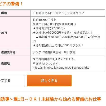
ビアの警備！
職種
ＦＣ町田ゼルビアセキュリティスタッフ
日給10,500円以上
研修中 日給9,000円(研修期間3日)
★研修3日間で27,000円♪
給与
★入社祝い金50000円を支給♪（支給規定あり）
→15勤務目20000円／30勤務目30000円→合計5万
円
★週4日勤務以上で日給1000円プラス！
勤務先名称
シンテイ警備株式会社 町田支社
東京都町田市中町1-2-2 森町ビル
勤務地
※面接地になります。
https://shintei.co.jp/company/office/machida/
ープする
詳しく見る
通誘導＞週1日～ＯＫ！未経験から始める警備のお仕事