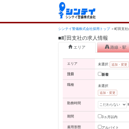
シンテイ警備株式会社採用トップ
＞
町田支社
■町田支社の求人情報
エリア
路線・駅
エリア
未選択
追加・変更
注目
新着
職種
未選択
追加・変更
勤務時間
期間
3ヵ月以内
雇用形態
アルバイト