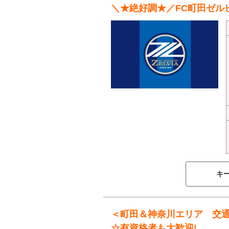
＼★絶好調★／FC町田ゼル
キ
＜町田＆神奈川エリア 交
☆有資格者も大歓迎!