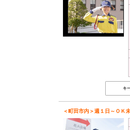
キ
＜町田市内＞週１日～ＯＫ未