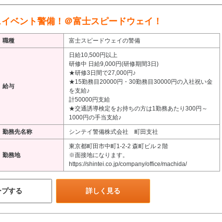
スイベント警備！＠富士スピードウェイ！
職種
富士スピードウェイの警備
日給10,500円以上
研修中 日給9,000円(研修期間3日)
★研修3日間で27,000円♪
★15勤務目20000円・30勤務目30000円の入社祝い金
給与
を支給♪
計50000円支給
★交通誘導検定をお持ちの方は1勤務あたり300円～
1000円の手当支給♪
勤務先名称
シンテイ警備株式会社 町田支社
東京都町田市中町1-2-2 森町ビル２階
勤務地
※面接地になります。
https://shintei.co.jp/company/office/machida/
ープする
詳しく見る