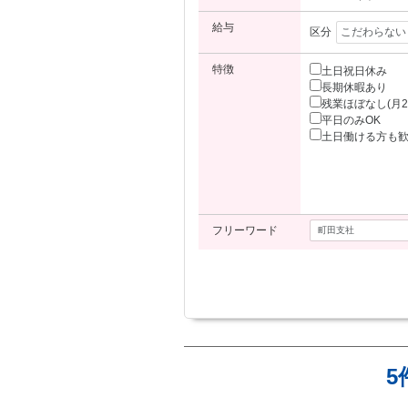
給与
区分
特徴
土日祝日休み
長期休暇あり
残業ほぼなし(月2
平日のみOK
土日働ける方も
フリーワード
5