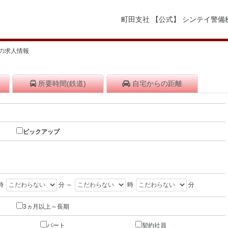
町田支社 【公式】 シンテイ警
の求人情報
所要時間
(鉄道)
自宅から
の距離
ピックアップ
時
分 ～
時
分
3ヵ月以上～長期
パート
契約社員