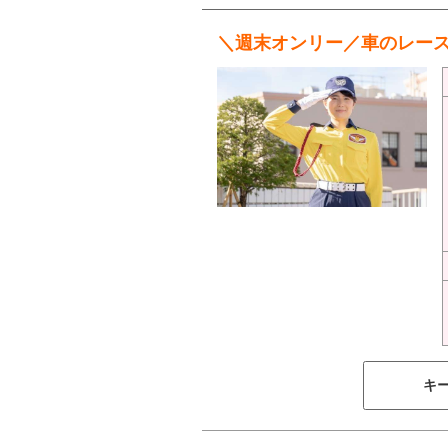
＼週末オンリー／車のレー
キ