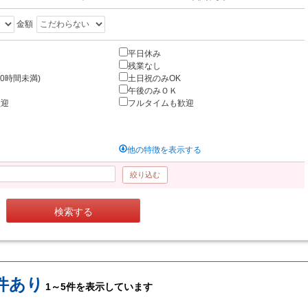
金額
平日休み
残業なし
0時間未満)
土日祝のみOK
午後のみＯＫ
歓迎
フルタイムも歓迎
他の特徴を表示する
絞り込む
検索する
件あり
1～5件を表示しています