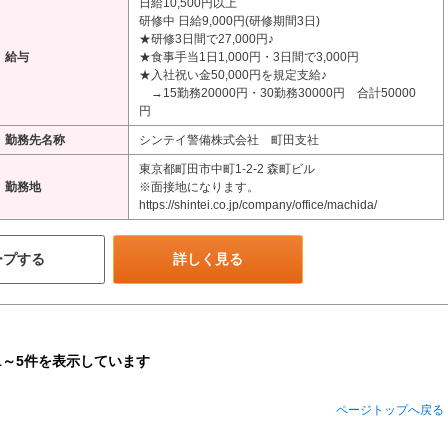
日給10,500円以上
研修中 日給9,000円(研修期間3日)
★研修3日間で27,000円♪
給与
★食事手当1日1,000円・3日間で3,000円
★入社祝い金50,000円を規定支給♪
→15勤務20000円・30勤務30000円 合計50000
円
勤務先名称
シンテイ警備株式会社 町田支社
東京都町田市中町1-2-2 森町ビル
勤務地
※面接地になります。
https://shintei.co.jp/company/office/machida/
ープする
詳しく見る
1～5件を表示しています
ページトップへ戻る